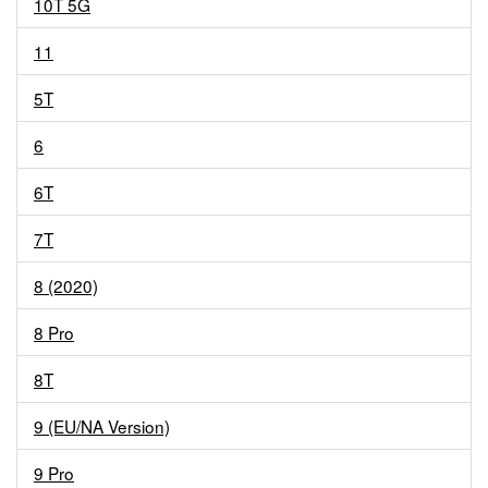
10T 5G
11
5T
6
6T
7T
8 (2020)
8 Pro
8T
9 (EU/NA Version)
9 Pro