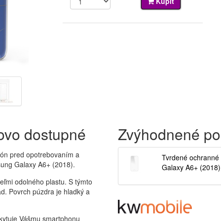
Kúpiť
novo dostupné
Zvýhodnené po
fón pred opotrebovaním a
Tvrdené ochranné
sung Galaxy A6+ (2018).
Galaxy A6+ (2018)
ľmi odolného plastu. S týmto
d. Povrch púzdra je hladký a
ytuje Vášmu smartphonu