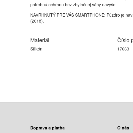
potrebnú ochranu bez zbytočnej váhy navyše.
NAVRHNUTÝ PRE VÁŠ SMARTPHONE: Púzdro je navrh
(2018).
Materiál
Číslo 
Silikón
17663
Doprava a platba
O nás