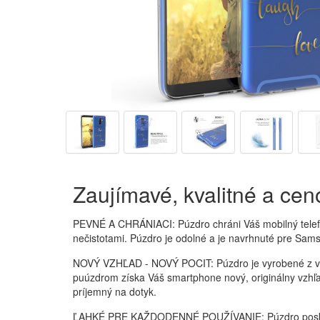
Zaujímavé, kvalitné a ce
PEVNÉ A CHRÁNIACI: Púzdro chráni Váš mobilný tele
nečistotami. Púzdro je odolné a je navrhnuté pre Sam
NOVÝ VZHĽAD - NOVÝ POCIT: Púzdro je vyrobené z ve
puúzdrom získa Váš smartphone nový, originálny vzhľa
príjemný na dotyk.
ĽAHKÉ PRE KAŽDODENNÉ POUŽÍVANIE: Púzdro posk