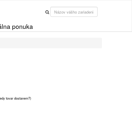
álna ponuka
edy tovar dostanem?)