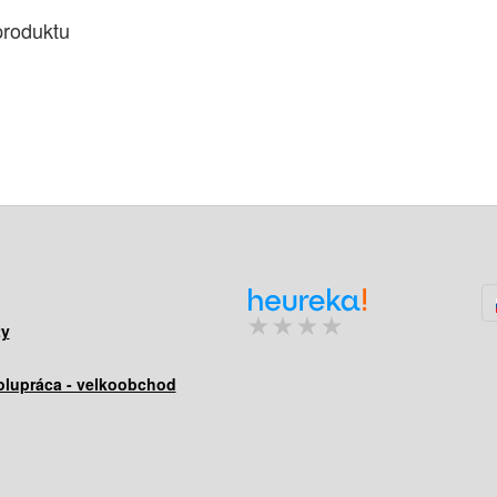
produktu
ty
lupráca - velkoobchod