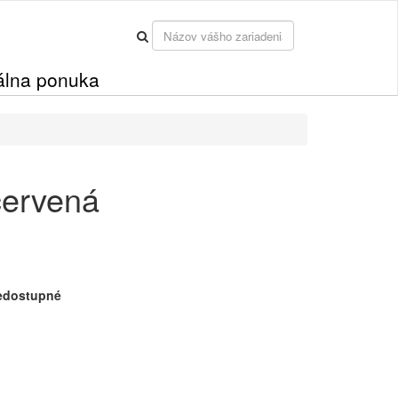
álna ponuka
červená
edostupné