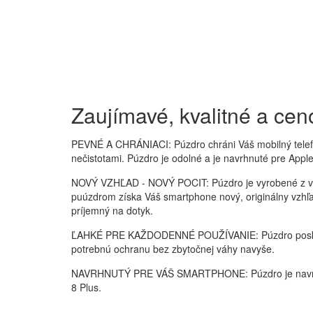
Zaujímavé, kvalitné a ce
PEVNÉ A CHRÁNIACI: Púzdro chráni Váš mobilný tele
nečistotami. Púzdro je odolné a je navrhnuté pre Apple
NOVÝ VZHĽAD - NOVÝ POCIT: Púzdro je vyrobené z ve
puúzdrom získa Váš smartphone nový, originálny vzhľa
príjemný na dotyk.
ĽAHKÉ PRE KAŽDODENNÉ POUŽÍVANIE: Púzdro posk
potrebnú ochranu bez zbytočnej váhy navyše.
NAVRHNUTÝ PRE VÁŠ SMARTPHONE: Púzdro je navrhnu
8 Plus.