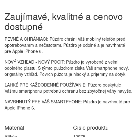
Zaujímavé, kvalitné a cenovo
dostupné
PEVNÉ A CHRÁNIACI: Púzdro chráni Váš mobilný telefón pred
opotrebovaním a nečistotami. Púzdro je odolné a je navrhnuté
pre Apple iPhone 6.
NOVÝ VZHĽAD - NOVÝ POCIT: Púzdro je vyrobené z veľmi
odolného plastu. S týmto puúzdrom získa Váš smartphone nový,
originálny vzhľad. Povrch púzdra je hladký a príjemný na dotyk.
ĽAHKÉ PRE KAŽDODENNÉ POUŽÍVANIE: Púzdro poskytuje
Vášmu smartphonu potrebnú ochranu bez zbytočnej váhy navyše.
NAVRHNUTÝ PRE VÁŠ SMARTPHONE: Púzdro je navrhnuté pre
Apple iPhone 6.
Materiál
Číslo produktu
Silikón
12075